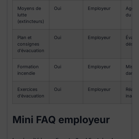
Moyens de
Oui
Employeur
Aggra
lutte
du sin
(extincteurs)
Plan et
Oui
Employeur
Évacu
consignes
désor
d’évacuation
Formation
Oui
Employeur
Mise 
incendie
dange
Exercices
Oui
Employeur
Réact
d’évacuation
inada
Mini FAQ employeur