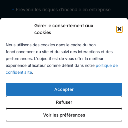
Prévenir les risques d’incendie en entreprise
Prévention en entreprise
Gérer le consentement aux
cookies
Risques chimiques
Nous utilisons des cookies dans le cadre du bon
Risques physiques
fonctionnement du site et du suivi des interactions et des
performances. L'objectif est de vous offrir la meilleur
Secourisme
expérience utilisateur comme définit dans notre
politique de
confidentialité
.
Social et médico-social
Accepter
Travail en hauteur
Refuser
Voir les préférences
© 2026 • CDC Contacts, tous droits réservés.
Réalisation : Yalpel.fr