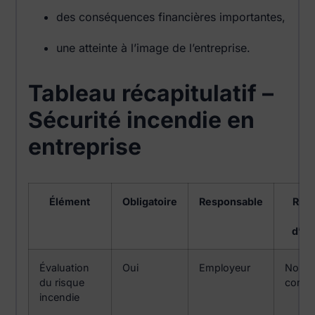
des conséquences financières importantes,
une atteinte à l’image de l’entreprise.
Tableau récapitulatif –
Sécurité incendie en
entreprise
Élément
Obligatoire
Responsable
Risq
c
d’ab
Évaluation
Oui
Employeur
Non-
du risque
confo
incendie