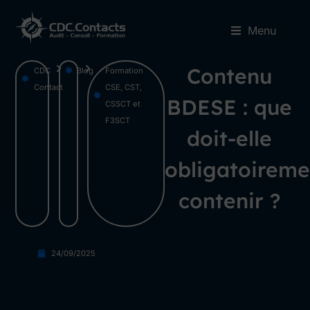
Menu
Contenu
CDC
Blog
Formation
Contact
CSE, CST,
BDESE : que
CSSCT et
F3SCT
doit-elle
obligatoireme
contenir ?
24/09/2025